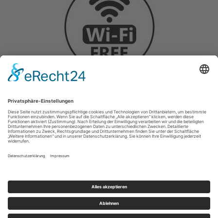
Startseite
|
Datenschutz
|
Impressum
copyright © 2023 Hotel Garni Schilling | Webdesign:
Villaester